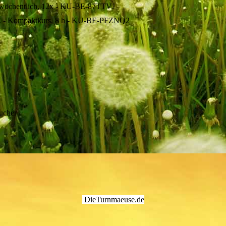
1x wöchentlich, 12x - KU-BE-87TTVJ
 WE - Kompaktkurs, 8 h - KU-BE-PFZNQ2
ucher
DieTurnmaeuse.de