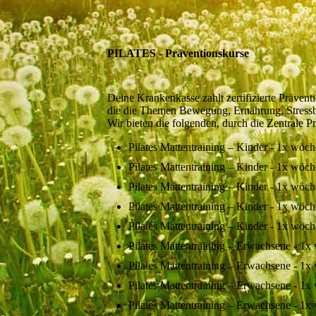
PILATES - Präventionskurse
Deine Krankenkasse zahlt zertifizierte Präven
die die Themen Bewegung, Ernährung, Stress
Wir bieten die folgenden, durch die Zentrale Prü
Pilates Mattentraining – Kinder - 1x w
Pilates Mattentraining – Kinder - 1x wö
Pilates Mattentraining – Kinder - 1x w
Pilates Mattentraining – Kinder - 1x wö
Pilates Mattentraining – Kinder - 1x w
Pilates Mattentraining – Erwachsene -
Pilates Mattentraining – Erwachsene - 
Pilates Mattentraining – Erwachsene - 
Pilates Mattentraining – Erwachsene -