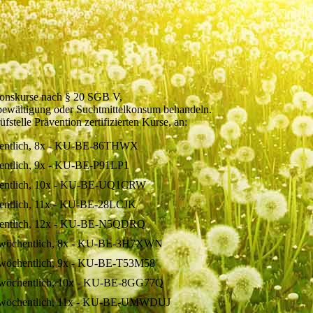
tionskurse nach § 20 SGB V,
bewältigung oder Suchtmittelkonsum behandeln.
fstelle Prävention zertifizierten Kurse, an:
öchentlich, 8x - KU-BE-86THWX
chentlich, 9x - KU-BE-P91LP1
öchentlich, 10x - KU-BE-UQ1CRW
chentlich, 11x - KU-BE-28LCJK
öchentlich, 12x - KU-BE-N5QDRQ
 1x wöchentlich, 8x - KU-BE-3H7XWN
1x wöchentlich, 9x - KU-BE-T53M58
1x wöchentlich, 10x - KU-BE-8GG77Q
 1x wöchentlich, 11x - KU-BE-UMWDUJ